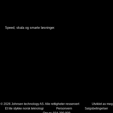
Speed, skala og smarte løsninger.
© 2026 Johnsen technology AS. Alle rettigheter resservert
Utviklet av meg
Et lite stykke norsk teknologi
Personvern
Salgsbetingelser
Org nr: 934 290 909